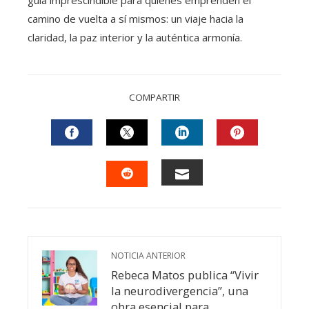
guía imprescindible para quienes emprenden el
camino de vuelta a sí mismos: un viaje hacia la
claridad, la paz interior y la auténtica armonía.
COMPARTIR
FACEBOOK
TWITTER
LINKEDIN
PINTEREST
EMAIL
STUMBLEUPON
NOTICIA ANTERIOR
Rebeca Matos publica “Vivir
la neurodivergencia”, una
obra esencial para