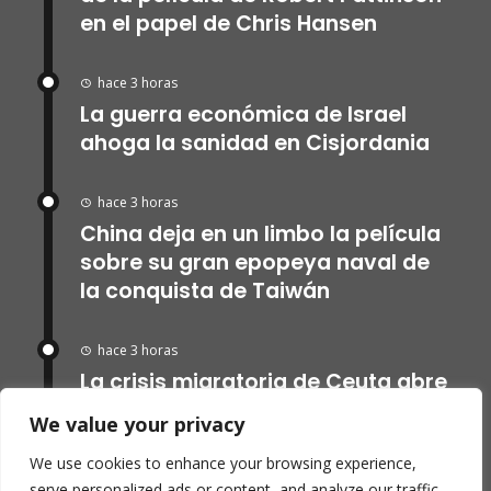
en el papel de Chris Hansen
hace 3 horas
La guerra económica de Israel
ahoga la sanidad en Cisjordania
hace 3 horas
China deja en un limbo la película
sobre su gran epopeya naval de
la conquista de Taiwán
hace 3 horas
La crisis migratoria de Ceuta abre
grietas entre los partidos de
We value your privacy
Marruecos que exigen una
We use cookies to enhance your browsing experience,
investigación por las muertes
serve personalized ads or content, and analyze our traffic.