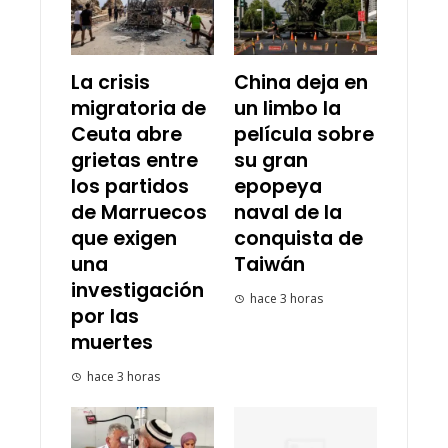
La crisis
China deja en
migratoria de
un limbo la
Ceuta abre
película sobre
grietas entre
su gran
los partidos
epopeya
de Marruecos
naval de la
que exigen
conquista de
una
Taiwán
investigación
hace 3 horas
por las
muertes
hace 3 horas