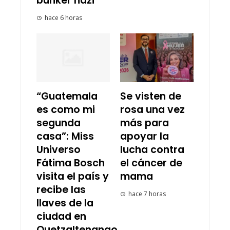
búnker nazi
hace 6 horas
“Guatemala
Se visten de
es como mi
rosa una vez
segunda
más para
casa”: Miss
apoyar la
Universo
lucha contra
Fátima Bosch
el cáncer de
visita el país y
mama
recibe las
hace 7 horas
llaves de la
ciudad en
Quetzaltenango