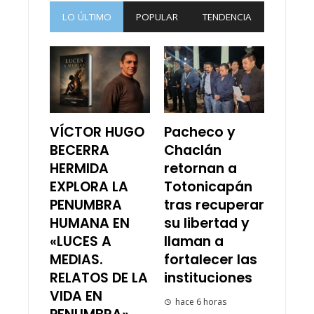
LO ÚLTIMO
POPULAR
TENDENCIA
VÍCTOR HUGO
Pacheco y
BECERRA
Chaclán
HERMIDA
retornan a
EXPLORA LA
Totonicapán
PENUMBRA
tras recuperar
HUMANA EN
su libertad y
«LUCES A
llaman a
MEDIAS.
fortalecer las
RELATOS DE LA
instituciones
VIDA EN
hace 6 horas